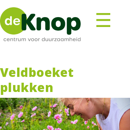
Veldboeket
plukken