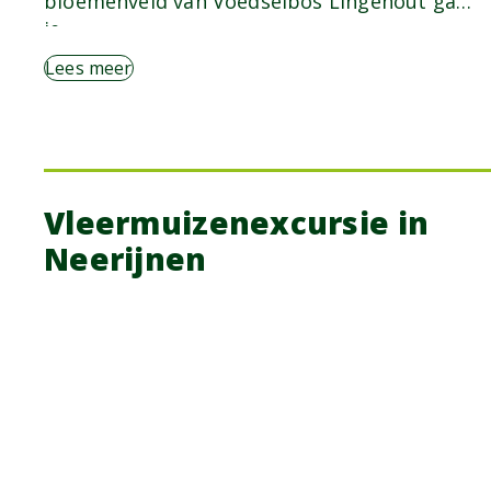
bloemenveld van Voedselbos Lingehout ga
je…
Lees meer
Vleermuizenexcursie in
Neerijnen