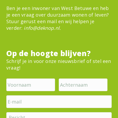
Ben je een inwoner van West Betuwe en heb
je een vraag over duurzaam wonen of leven?
Stuur gerust een mail en wij helpen je
verder:
info@deknop.nl
.
Op de hoogte blijven?
Schrijf je in voor onze nieuwsbrief of stel een
vraag!
V
A
o
c
o
h
r
t
E
n
e
-
a
r
m
a
n
B
a